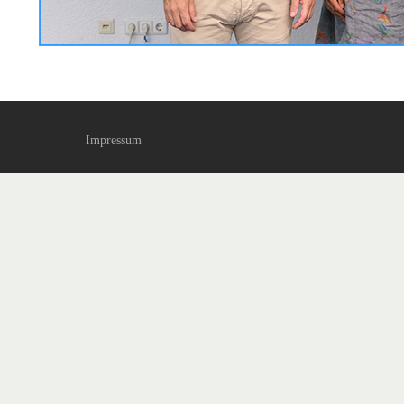
Impressum
(C) 2017 BUNDESVERBAND FÜR FACHGERECHTEN NATUR-,
TIER- UND ARTENSCHUTZ E. V.
Datenschutz