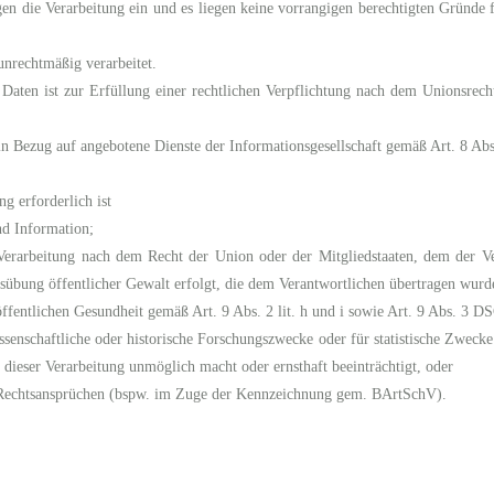
 die Verarbeitung ein und es liegen keine vorrangigen berechtigten Gründe fü
nrechtmäßig verarbeitet.
aten ist zur Erfüllung einer rechtlichen Verpflichtung nach dem Unionsrech
in Bezug auf angebotene Dienste der Informationsgesellschaft gemäß Art. 8 
g erforderlich ist
nd Information;
e Verarbeitung nach dem Recht der Union oder der Mitgliedstaaten, dem der V
Ausübung öffentlicher Gewalt erfolgt, die dem Verantwortlichen übertragen wurd
 öffentlichen Gesundheit gemäß Art. 9 Abs. 2 lit. h und i sowie Art. 9 Abs. 3 
issenschaftliche oder historische Forschungszwecke oder für statistische Zwec
 dieser Verarbeitung unmöglich macht oder ernsthaft beeinträchtigt, oder
 Rechtsansprüchen (bspw. im Zuge der Kennzeichnung gem. BArtSchV).