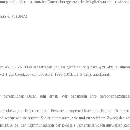
ng und anderer nationaler Datenschutzgesetze der Mitgliedsstaaten sowie sons
hutz e. V. (BNA)
dem AZ 43 VR 9038 eingetragen und als gemeinnützig nach §29 Abs. 2 Bundes
kel 1 des Gesetzes vom 30. April 1998 (BGBI. I S 823), anerkannt.
 persönlichen Daten sehr ernst. Wir behandeln Ihre personenbezogenen
onenbezogene Daten erhoben. Personenbezogene Daten sind Daten, mit denen S
nd wofür wir sie nutzen. Sie erläutert auch, wie und zu welchem Zweck das ges
net (z.B. bei der Kommunikation per E-Mail) Sicherheitslücken aufweisen ka